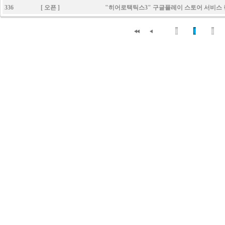
336 [ 오픈 ] "히어로택틱스3" 구글플레이 스토어 서비스 